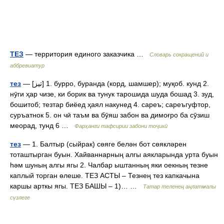
ТЕЗ
— территория единого заказчика …
Словарь сокращений и
аббревиатур
тез
— [تيز] 1. бурро, буранда (корд, шамшер); муқоб. кунд 2.
нӯги ҳар чизе, ки борик ва тунук тарошида шуда бошад 3. зуд,
бошитоб; тезтар биёед ҳаял накунед 4. сареъ; сареъгуфтор,
суръатнок 5. он чӣ таъм ва бӯяш забон ва димоғро ба сӯзиш
меорад, тунд 6 …
Фарҳанги тафсирии забони тоҷикӣ
тез
— 1. Балтыр (сыйрак) сөяге белән бот сөякләрен
тоташтырган буын. Хайваннарның алгы аякларында урта буын
һәм шуның алгы ягы 2. Чалбар ыштанның яки оекның тезне
каплый торган өлеше. ТЕЗ АСТЫ – Тезнең тез капкачына
каршы арткы ягы. ТЕЗ БАШЫ – 1)… …
Татар теленең аңлатмалы
сүзлеге