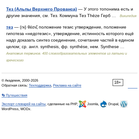
Тез (Альпы Верхнего Прованса)
— У этого топонима есть и
другие значения, см. Тез. Коммуна Тез Thèze Герб …
Википедия
тез
— (гк) θέσιζ положение тезис утверждение, положение
гипотеза «недотезис», утверждение, истинность которого ещё
надо доказать синтез соединение, сочетание частей в едином
целом; ср. англ. synthesis, фр. synthése, нем. Synthese …
Анатомия терминов. 400 словообразовательных элементов из латыни и
греческого
© Академик, 2000-2026
18+
Обратная связь:
Техподдержка
,
Реклама на сайте
👣 Путешествия
Экспорт словарей на сайты
, сделанные на PHP,
Joomla,
Drupal,
WordPress, MODx.