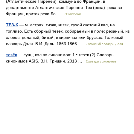
(Атлантические Пиренеи) коммуна во Франции, в
департаменте Атлантические Пиренеи. Тез (река) река во
Франции, приток реки Ло …
Википедия
ТЕЗ-К
— м. астрах. тизяк, кизяк, сухой скотский кал, на
топливо. Есть сборный тезек, собираемый в поле; резаный, из
хлевов; деланый, битый, в кирпичах или брусках. Толковый
словарь Даля. В.И. Даль. 1863 1866 …
Толковый словарь Даля
тезёк
— сущ., кол во синонимов: 1 • тезек (2) Словарь
синонимов ASIS. В.Н. Тришин. 2013 …
Словарь синонимов