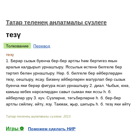
Татар теленең аңлатмалы сүзлеге
тезү
Толкование
Перевод
тезү
1. Берәр сызык буенча бер-бер артлы һәм бертигез якын
аралык калдырып урнаштыру. Яссылык өстенә билгеле бер
тәртип белән урнаштыру. Нәр. б. билгеле бер әйберләрдән
төзү, оештыру, ясау. Бизәнү әйберләрен матурлап бер сызык
буенча яки берәр фигура ясап урнаштыру 2. диал. Чыбык, юкә,
камыш кебек нәрсәләрдән савыт сыман яки яссы һ. б.
әйберләр үрү 3. күч. Сүзләрне, тәгъбирләрне һ. б. бер-бер
артлы сөйләү, әйтү, язу. Такмак, җыр, шигырь һ. б. тезү яки әйтү
Татар теленең аңлатмалы сүзлеге
.
2013
.
Игры ⚽
Поможем сделать НИР