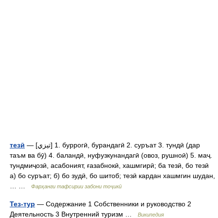
тезӣ
— [تيزي] 1. буррогӣ, бурандагӣ 2. суръат 3. тундӣ (дар
таъм ва бӯ) 4. баландӣ, нуфузкунандагӣ (овоз, рушноӣ) 5. маҷ.
тундмиҷозӣ, асабоният, ғазабнокӣ, хашмгирӣ; ба тезӣ, бо тезӣ
а) бо суръат; б) бо зудӣ, бо шитоб; тезӣ кардан хашмгин шудан,
… …
Фарҳанги тафсирии забони тоҷикӣ
Тез-тур
— Содержание 1 Собственники и руководство 2
Деятельность 3 Внутренний туризм …
Википедия